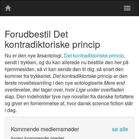
Togg
navig
Forudbestil Det
kontradiktoriske princip
Nu er den nye årsantologi,
Det kontradiktoriske princip
,
sendt i trykken, og du kan allerede nu bestille den her på
hjemmesiden, så vi kan sende den til dig, så snart den
kommer fra trykkeriet.
Det kontradiktoriske
princip er den
første novellesamling i den nye antologiserie
Mere end
overlevelse
, der tager over, hvor
Lige under overfladen
slap. Den indeholder tyve nye noveller fra danske forfattere
og giver en fornemmelse af, hvor dansk science fiction står
i dag.
Kommende medlemsmøder
se alle
Ingen kommende møder