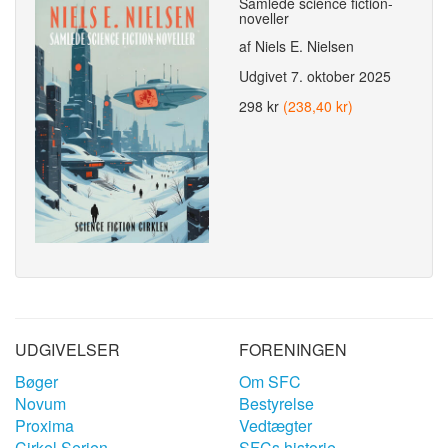
Samlede science fiction-
noveller
af Niels E. Nielsen
Udgivet
7. oktober 2025
298 kr
(238,40 kr)
UDGIVELSER
FORENINGEN
Bøger
Om SFC
Novum
Bestyrelse
Proxima
Vedtægter
Cirkel Serien
SFCs historie