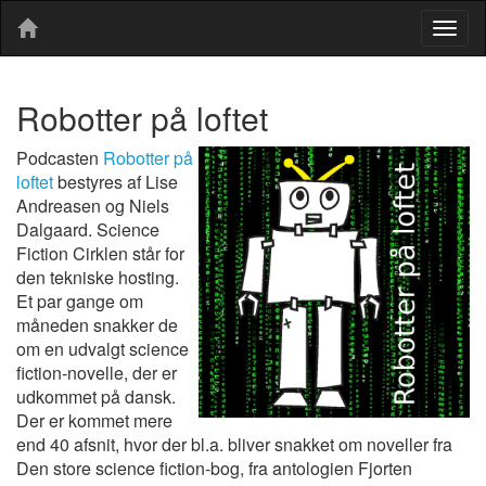
Togg
navig
Robotter på loftet
Podcasten
Robotter på
loftet
bestyres af Lise
Andreasen og Niels
Dalgaard. Science
Fiction Cirklen står for
den tekniske hosting.
Et par gange om
måneden snakker de
om en udvalgt science
fiction-novelle, der er
udkommet på dansk.
Der er kommet mere
end 40 afsnit, hvor der bl.a. bliver snakket om noveller fra
Den store science fiction-bog, fra antologien Fjorten