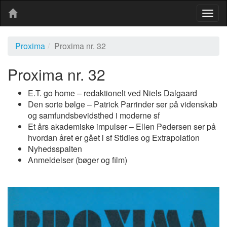
Togg
navig
Proxima
Proxima nr. 32
Proxima nr. 32
E.T. go home – redaktionelt ved Niels Dalgaard
Den sorte bølge – Patrick Parrinder ser på videnskab
og samfundsbevidsthed i moderne sf
Et års akademiske impulser – Ellen Pedersen ser på
hvordan året er gået i sf Stidies og Extrapolation
Nyhedsspalten
Anmeldelser (bøger og film)