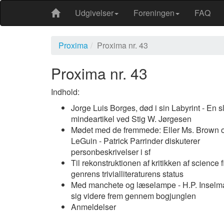
Udgivelser
Foreningen
FAQ
Proxima
Proxima nr. 43
Proxima nr. 43
Indhold:
Jorge Luis Borges, død i sin Labyrint - En s
mindeartikel ved Stig W. Jørgesen
Mødet med de fremmede: Eller Ms. Brown 
LeGuin - Patrick Parrinder diskuterer
personbeskrivelser i sf
Til rekonstruktionen af kritikken af science f
genrens trivialliteraturens status
Med manchete og læselampe - H.P. Inselm
sig videre frem gennem bogjunglen
Anmeldelser