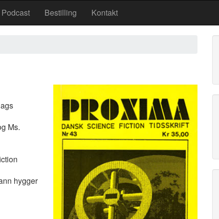
Podcast
Bestilling
Kontakt
lags
og Ms.
iction
ann hygger