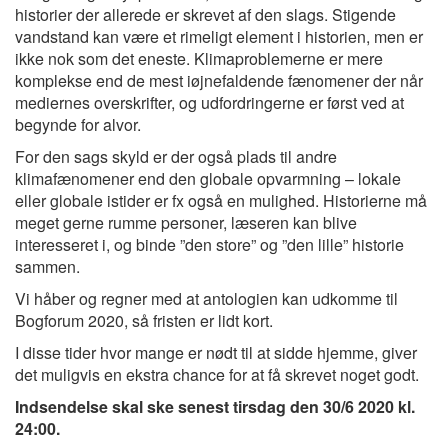
historier der allerede er skrevet af den slags. Stigende
vandstand kan være et rimeligt element i historien, men er
ikke nok som det eneste. Klimaproblemerne er mere
komplekse end de mest iøjnefaldende fænomener der når
mediernes overskrifter, og udfordringerne er først ved at
begynde for alvor.
For den sags skyld er der også plads til andre
klimafænomener end den globale opvarmning – lokale
eller globale istider er fx også en mulighed. Historierne må
meget gerne rumme personer, læseren kan blive
interesseret i, og binde ”den store” og ”den lille” historie
sammen.
Vi håber og regner med at antologien kan udkomme til
Bogforum 2020, så fristen er lidt kort.
I disse tider hvor mange er nødt til at sidde hjemme, giver
det muligvis en ekstra chance for at få skrevet noget godt.
Indsendelse skal ske senest tirsdag den 30/6 2020 kl.
24:00.