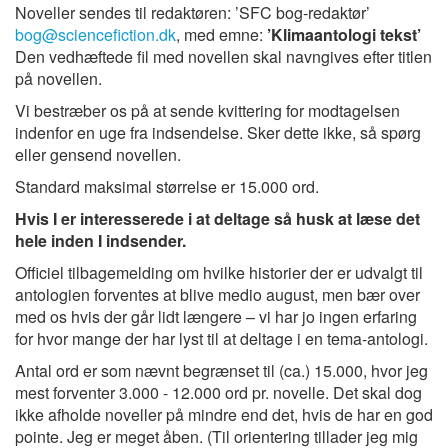
Noveller sendes til redaktøren: ’SFC bog-redaktør’
bog@sciencefiction.dk
, med emne:
’Klimaantologi tekst’
Den vedhæftede fil med novellen skal navngives efter titlen
på novellen.
Vi bestræber os på at sende kvittering for modtagelsen
indenfor en uge fra indsendelse. Sker dette ikke, så spørg
eller gensend novellen.
Standard maksimal størrelse er 15.000 ord.
Hvis I er interesserede i at deltage så husk at læse det
hele inden I indsender.
Officiel tilbagemelding om hvilke historier der er udvalgt til
antologien forventes at blive medio august, men bær over
med os hvis der går lidt længere – vi har jo ingen erfaring
for hvor mange der har lyst til at deltage i en tema-antologi.
Antal ord er som nævnt begrænset til (ca.) 15.000, hvor jeg
mest forventer 3.000 - 12.000 ord pr. novelle. Det skal dog
ikke afholde noveller på mindre end det, hvis de har en god
pointe. Jeg er meget åben. (Til orientering tillader jeg mig