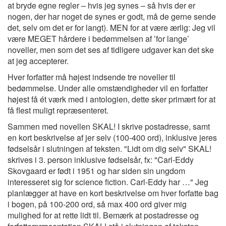
at bryde egne regler – hvis jeg synes – så hvis der er
nogen, der har noget de synes er godt, må de gerne sende
det, selv om det er for langt). MEN for at være ærlig: Jeg vil
være MEGET hårdere i bedømmelsen af ’for lange’
noveller, men som det ses af tidligere udgaver kan det ske
at jeg accepterer.
Hver forfatter må højest indsende tre noveller til
bedømmelse. Under alle omstændigheder vil en forfatter
højest få ét værk med i antologien, dette sker primært for at
få flest muligt repræsenteret.
Sammen med novellen SKAL! I skrive postadresse, samt
en kort beskrivelse af jer selv (100-400 ord), inklusive jeres
fødselsår i slutningen af teksten. "Lidt om dig selv" SKAL!
skrives i 3. person inklusive fødselsår, fx: "Carl-Eddy
Skovgaard er født i 1951 og har siden sin ungdom
interesseret sig for science fiction. Carl-Eddy har …" Jeg
planlægger at have en kort beskrivelse om hver forfatte bag
i bogen, på 100-200 ord, så max 400 ord giver mig
mulighed for at rette lidt til. Bemærk at postadresse og