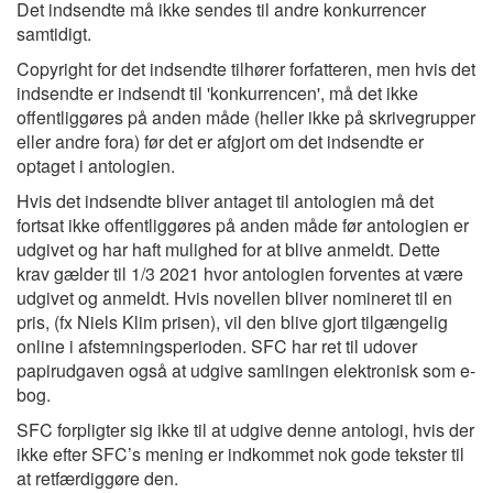
Det indsendte må ikke sendes til andre konkurrencer
samtidigt.
Copyright for det indsendte tilhører forfatteren, men hvis det
indsendte er indsendt til 'konkurrencen', må det ikke
offentliggøres på anden måde (heller ikke på skrivegrupper
eller andre fora) før det er afgjort om det indsendte er
optaget i antologien.
Hvis det indsendte bliver antaget til antologien må det
fortsat ikke offentliggøres på anden måde før antologien er
udgivet og har haft mulighed for at blive anmeldt. Dette
krav gælder til 1/3 2021 hvor antologien forventes at være
udgivet og anmeldt. Hvis novellen bliver nomineret til en
pris, (fx Niels Klim prisen), vil den blive gjort tilgængelig
online i afstemningsperioden. SFC har ret til udover
papirudgaven også at udgive samlingen elektronisk som e-
bog.
SFC forpligter sig ikke til at udgive denne antologi, hvis der
ikke efter SFC’s mening er indkommet nok gode tekster til
at retfærdiggøre den.