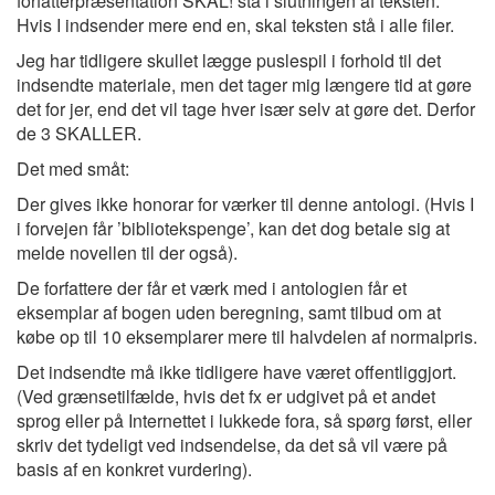
forfatterpræsentation SKAL! stå i slutningen af teksten.
Hvis I indsender mere end en, skal teksten stå i alle filer.
Jeg har tidligere skullet lægge puslespil i forhold til det
indsendte materiale, men det tager mig længere tid at gøre
det for jer, end det vil tage hver især selv at gøre det. Derfor
de 3 SKALLER.
Det med småt:
Der gives ikke honorar for værker til denne antologi. (Hvis I
i forvejen får ’bibliotekspenge’, kan det dog betale sig at
melde novellen til der også).
De forfattere der får et værk med i antologien får et
eksemplar af bogen uden beregning, samt tilbud om at
købe op til 10 eksemplarer mere til halvdelen af normalpris.
Det indsendte må ikke tidligere have været offentliggjort.
(Ved grænsetilfælde, hvis det fx er udgivet på et andet
sprog eller på Internettet i lukkede fora, så spørg først, eller
skriv det tydeligt ved indsendelse, da det så vil være på
basis af en konkret vurdering).