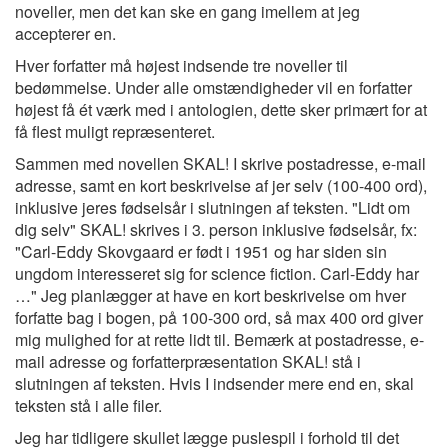
noveller, men det kan ske en gang imellem at jeg
accepterer en.
Hver forfatter må højest indsende tre noveller til
bedømmelse. Under alle omstændigheder vil en forfatter
højest få ét værk med i antologien, dette sker primært for at
få flest muligt repræsenteret.
Sammen med novellen SKAL! I skrive postadresse, e-mail
adresse, samt en kort beskrivelse af jer selv (100-400 ord),
inklusive jeres fødselsår i slutningen af teksten. "Lidt om
dig selv" SKAL! skrives i 3. person inklusive fødselsår, fx:
"Carl-Eddy Skovgaard er født i 1951 og har siden sin
ungdom interesseret sig for science fiction. Carl-Eddy har
…" Jeg planlægger at have en kort beskrivelse om hver
forfatte bag i bogen, på 100-300 ord, så max 400 ord giver
mig mulighed for at rette lidt til. Bemærk at postadresse, e-
mail adresse og forfatterpræsentation SKAL! stå i
slutningen af teksten. Hvis I indsender mere end en, skal
teksten stå i alle filer.
Jeg har tidligere skullet lægge puslespil i forhold til det