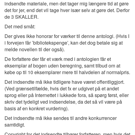
indsendte materiale, men det tager mig længere tid at gøre
det for jer, end det vil tage hver især selv at gøre det. Derfor
de 3 SKALLER.
Det med småt:
Der gives ikke honorar for værker til denne antologi. (Hvis I
i forvejen får ’bibliotekspenge’, kan det dog betale sig at
melde novellen til der også).
De forfattere der får et værk med i antologien får et
eksemplar af bogen uden beregning, samt tilbud om at
købe op til 10 eksemplarer mere til halvdelen af normalpris.
Det indsendte må ikke tidligere have været offentliggjort.
(Ved grænsetilfælde, hvis det fx er udgivet på et andet
sprog eller på Internettet i lukkede fora, så spørg først, eller
skriv det tydeligt ved indsendelse, da det så vil være på
basis af en konkret vurdering).
Det indsendte må ikke sendes til andre konkurrencer
samtidigt.
Copyright for det indsendte tilhører forfatteren, men hvis det