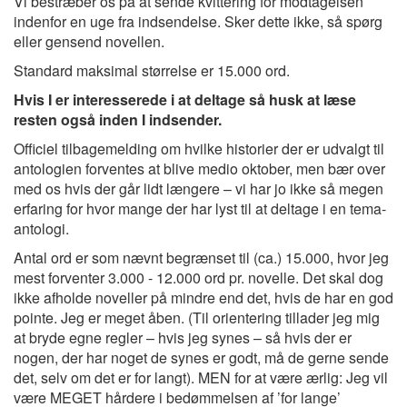
Vi bestræber os på at sende kvittering for modtagelsen
indenfor en uge fra indsendelse. Sker dette ikke, så spørg
eller gensend novellen.
Standard maksimal størrelse er 15.000 ord.
Hvis I er interesserede i at deltage så husk at læse
resten også inden I indsender.
Officiel tilbagemelding om hvilke historier der er udvalgt til
antologien forventes at blive medio oktober, men bær over
med os hvis der går lidt længere – vi har jo ikke så megen
erfaring for hvor mange der har lyst til at deltage i en tema-
antologi.
Antal ord er som nævnt begrænset til (ca.) 15.000, hvor jeg
mest forventer 3.000 - 12.000 ord pr. novelle. Det skal dog
ikke afholde noveller på mindre end det, hvis de har en god
pointe. Jeg er meget åben. (Til orientering tillader jeg mig
at bryde egne regler – hvis jeg synes – så hvis der er
nogen, der har noget de synes er godt, må de gerne sende
det, selv om det er for langt). MEN for at være ærlig: Jeg vil
være MEGET hårdere i bedømmelsen af ’for lange’