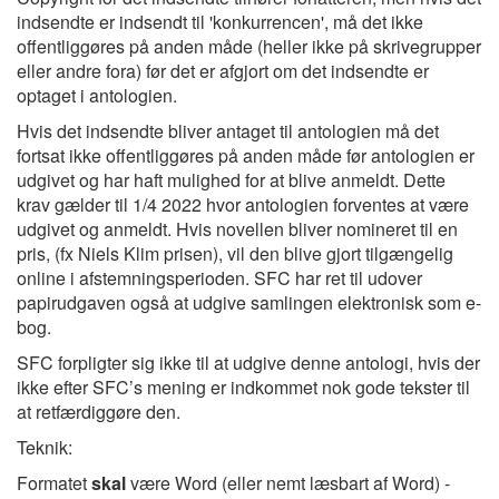
indsendte er indsendt til 'konkurrencen', må det ikke
offentliggøres på anden måde (heller ikke på skrivegrupper
eller andre fora) før det er afgjort om det indsendte er
optaget i antologien.
Hvis det indsendte bliver antaget til antologien må det
fortsat ikke offentliggøres på anden måde før antologien er
udgivet og har haft mulighed for at blive anmeldt. Dette
krav gælder til 1/4 2022 hvor antologien forventes at være
udgivet og anmeldt. Hvis novellen bliver nomineret til en
pris, (fx Niels Klim prisen), vil den blive gjort tilgængelig
online i afstemningsperioden. SFC har ret til udover
papirudgaven også at udgive samlingen elektronisk som e-
bog.
SFC forpligter sig ikke til at udgive denne antologi, hvis der
ikke efter SFC’s mening er indkommet nok gode tekster til
at retfærdiggøre den.
Teknik:
Formatet
skal
være Word (eller nemt læsbart af Word) -