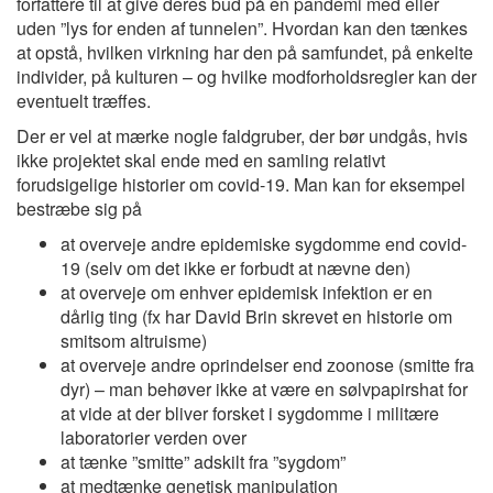
forfattere til at give deres bud på en pandemi med eller
uden ”lys for enden af tunnelen”. Hvordan kan den tænkes
at opstå, hvilken virkning har den på samfundet, på enkelte
individer, på kulturen – og hvilke modforholdsregler kan der
eventuelt træffes.
Der er vel at mærke nogle faldgruber, der bør undgås, hvis
ikke projektet skal ende med en samling relativt
forudsigelige historier om covid-19. Man kan for eksempel
bestræbe sig på
at overveje andre epidemiske sygdomme end covid-
19 (selv om det ikke er forbudt at nævne den)
at overveje om enhver epidemisk infektion er en
dårlig ting (fx har David Brin skrevet en historie om
smitsom altruisme)
at overveje andre oprindelser end zoonose (smitte fra
dyr) – man behøver ikke at være en sølvpapirshat for
at vide at der bliver forsket i sygdomme i militære
laboratorier verden over
at tænke ”smitte” adskilt fra ”sygdom”
at medtænke genetisk manipulation