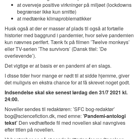
at overveje positive virkninger på miljøet (lockdowns
begrænser ikke kun smitte)
at medtænke klimaproblematikker
Husk også at der er masser af plads til også at fortælle
historier med baggrund i pandemier, hvor selve pandemien
kun nævnes perifert. Tænk fx på filmen ’Twelve monkeys’
eller TV-serien ’The survivors’ (Dansk titel: ’De
overlevende’).
Det vigtige er at basis er en pandemi af en slags.
I disse tider hvor mange er nødt til at sidde hjemme, giver
det muligvis en ekstra chance for at få skrevet noget godt.
Indsendelse skal ske senest lørdag den 31/7 2021 kl.
24:00.
Noveller sendes til redaktøren: ’SFC bog-redaktør’
bog@sciencefiction.dk, med emne:
’Pandemi-antologi
tekst’
Den vedhæftede fil med novellen skal navngives
efter titlen på novellen.