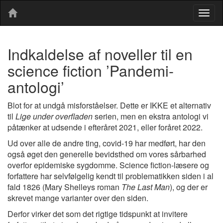
Togg
navig
Indkaldelse af noveller til en
science fiction ’Pandemi-
antologi’
Blot for at undgå misforståelser. Dette er IKKE et alternativ
til
Lige under overfladen
serien, men en ekstra antologi vi
påtænker at udsende i efteråret 2021, eller foråret 2022.
Ud over alle de andre ting, covid-19 har medført, har den
også øget den generelle bevidsthed om vores sårbarhed
overfor epidemiske sygdomme. Science fiction-læsere og
forfattere har selvfølgelig kendt til problematikken siden i al
fald 1826 (Mary Shelleys roman
The Last Man
), og der er
skrevet mange varianter over den siden.
Derfor virker det som det rigtige tidspunkt at invitere