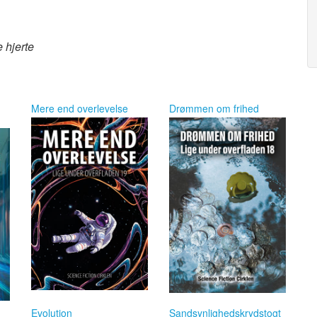
e hjerte
Mere end overlevelse
Drømmen om frihed
Evolution
Sandsynlighedskrydstogt