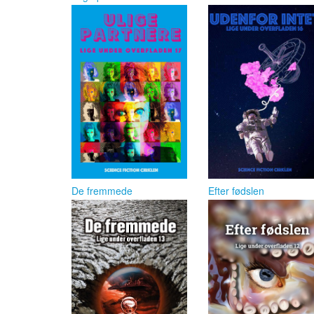
De fremmede
Efter fødslen