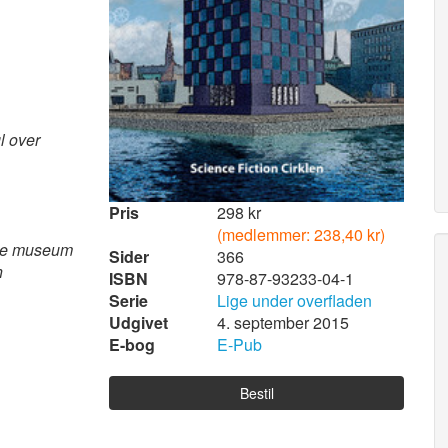
 over
Pris
298 kr
(medlemmer: 238,40 kr)
de museum
Sider
366
n
ISBN
978-87-93233-04-1
Serie
Lige under overfladen
Udgivet
4. september 2015
E-bog
E-Pub
Bestil