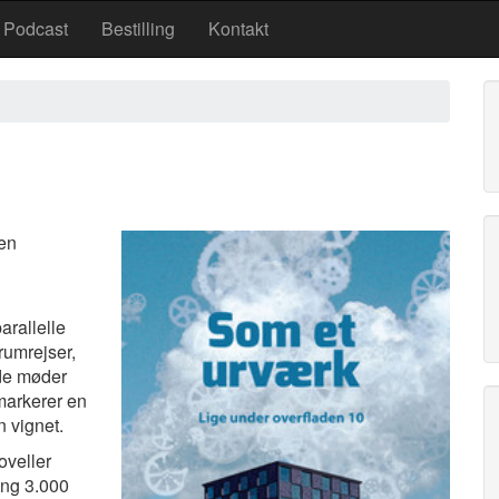
Podcast
Bestilling
Kontakt
len
arallelle
 rumrejser,
lde møder
 markerer en
n vignet.
oveller
ring 3.000