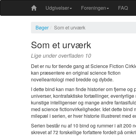
Udgivelser
Foreningen
FAQ
Bøger
Som et urværk
Som et urværk
Lige under overfladen 10
Det er nu for tiende gang at Science Fiction Cirk
kan præsentere en original science fiction
novelleantologi med bredde og dybde.
I dette bind kan man finde historier om fjerne og p
universer, kontrafaktiske fortællinger, eventyrlige
kunstige intelligenser og mange andre fantasifu
med science fictionvirkeligheder. Idet dette bind
milepæl i serien, er hver historie illustreret med e
Serien består nu af 10 bind og rummer i alt 200 n
skrevet af 72 forskellige forfattere fordelt på omk