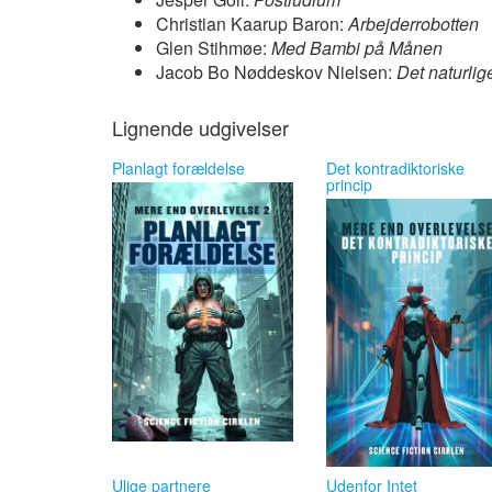
Christian Kaarup Baron:
Arbejderrobotten
Glen Stihmøe:
Med Bambi på Månen
Jacob Bo Nøddeskov Nielsen:
Det naturlig
Lignende udgivelser
Planlagt forældelse
Det kontradiktoriske
princip
Ulige partnere
Udenfor Intet