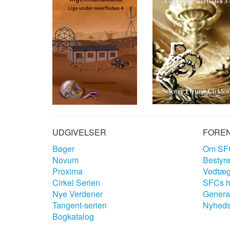
UDGIVELSER
FORE
Bøger
Om SF
Novum
Bestyre
Proxima
Vedtæg
Cirkel Serien
SFCs hi
Nye Verdener
General
Tangent-serien
Nyheds
Bogkatalog