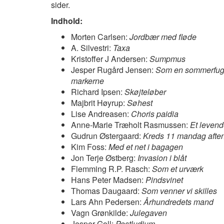
sider.
Indhold:
Morten Carlsen:
Jordbær med fløde
A. Silvestri:
Taxa
Kristoffer J Andersen:
Sumpmus
Jesper Rugård Jensen:
Som en sommerfugl
markerne
Richard Ipsen:
Skøjteløber
Majbrit Høyrup:
Søhest
Lise Andreasen:
Choris paidia
Anne-Marie Træholt Rasmussen:
Et leven
Gudrun Østergaard:
Kreds 11 mandag afte
Kim Foss:
Med et net i bagagen
Jon Terje Østberg:
Invasion i blåt
Flemming R.P. Rasch:
Som et urværk
Hans Peter Madsen:
Pindsvinet
Thomas Daugaard:
Som venner vi skilles
Lars Ahn Pedersen:
Århundredets mand
Vagn Grønkilde:
Julegaven
Jesper Goll:
Postludium