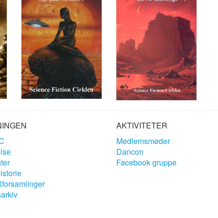
NINGEN
AKTIVITETER
C
Medlemsmøder
lse
Dancon
ter
Facebook gruppe
storie
forsamlinger
arkiv