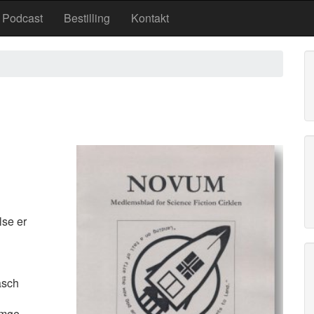
Podcast
Bestilling
Kontakt
lse er
asch
hmøe