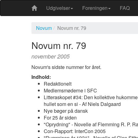
Udgivelser
Foreningen
FAQ
Novum
Novum nr. 79
Novum nr. 79
november 2005
Novum's sidste nummer for året.
Indhold:
Redaktionelt
Medlemsmøderne i SFC
Litteraskopet #34: Den kollektive hukomme
hullet som en si - Af Niels Dalgaard
Nye bøger på dansk
For 25 år siden
"Oprydning" - Novelle af Flemming R. P. R
Con-Rapport: InterCon 2005
"Rumrejsen år 1921" - Novelle af Glen Sti