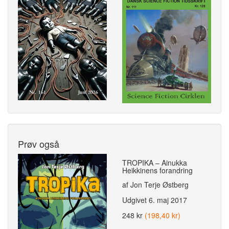
Prøv også
TROPIKA – Ainukka
Heikkinens forandring
af Jon Terje Østberg
Udgivet
6. maj 2017
248 kr
(198,40 kr)