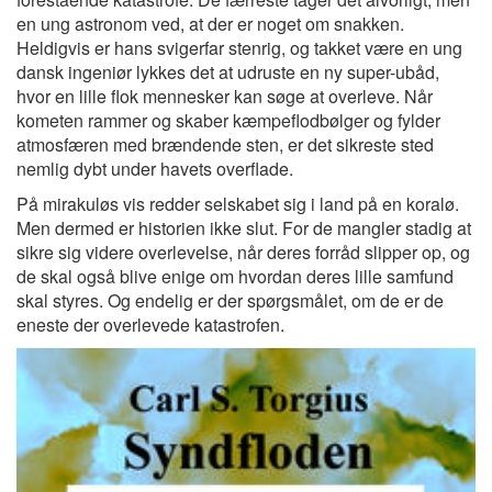
en ung astronom ved, at der er noget om snakken.
Heldigvis er hans svigerfar stenrig, og takket være en ung
dansk ingeniør lykkes det at udruste en ny super-ubåd,
hvor en lille flok mennesker kan søge at overleve. Når
kometen rammer og skaber kæmpeflodbølger og fylder
atmosfæren med brændende sten, er det sikreste sted
nemlig dybt under havets overflade.
På mirakuløs vis redder selskabet sig i land på en koralø.
Men dermed er historien ikke slut. For de mangler stadig at
sikre sig videre overlevelse, når deres forråd slipper op, og
de skal også blive enige om hvordan deres lille samfund
skal styres. Og endelig er der spørgsmålet, om de er de
eneste der overlevede katastrofen.