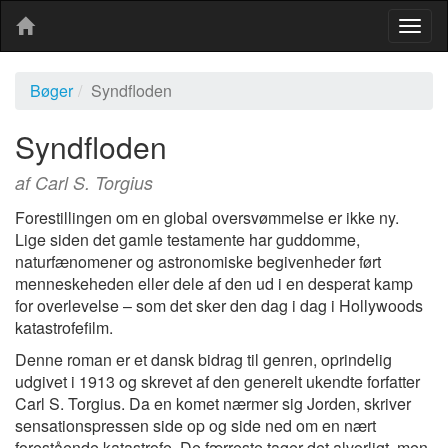
Togg
navig
Bøger
Syndfloden
Syndfloden
af Carl S. Torgius
Forestillingen om en global oversvømmelse er ikke ny.
Lige siden det gamle testamente har guddomme,
naturfænomener og astronomiske begivenheder ført
menneskeheden eller dele af den ud i en desperat kamp
for overlevelse – som det sker den dag i dag i Hollywoods
katastrofefilm.
Denne roman er et dansk bidrag til genren, oprindelig
udgivet i 1913 og skrevet af den generelt ukendte forfatter
Carl S. Torgius. Da en komet nærmer sig Jorden, skriver
sensationspressen side op og side ned om en nært
forestående katastrofe. De færreste tager det alvorligt, men