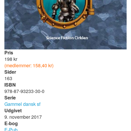
Pris
198 kr
(medlemmer: 158,40 kr)
Sider
163
ISBN
978-87-93233-30-0
Serie
Gammel dansk sf
Udgivet
9. november 2017
E-bog
E-Pub