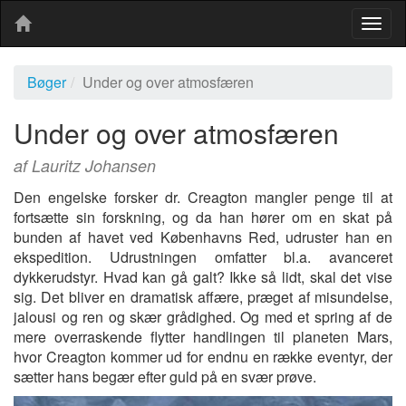
Togg
navig
Bøger
Under og over atmosfæren
Under og over atmosfæren
af Lauritz Johansen
Den engelske forsker dr. Creagton mangler penge til at
fortsætte sin forskning, og da han hører om en skat på
bunden af havet ved Københavns Red, udruster han en
ekspedition. Udrustningen omfatter bl.a. avanceret
dykkerudstyr. Hvad kan gå galt? Ikke så lidt, skal det vise
sig. Det bliver en dramatisk affære, præget af misundelse,
jalousi og ren og skær grådighed. Og med et spring af de
mere overraskende flytter handlingen til planeten Mars,
hvor Creagton kommer ud for endnu en række eventyr, der
sætter hans begær efter guld på en svær prøve.