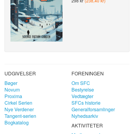
298 kr
(238,40 kr)
UDGIVELSER
FORENINGEN
Bøger
Om SFC
Novum
Bestyrelse
Proxima
Vedtægter
Cirkel Serien
SFCs historie
Nye Verdener
Generalforsamlinger
Tangent-serien
Nyhedsarkiv
Bogkatalog
AKTIVITETER