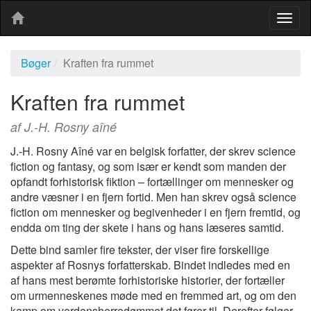
Togg
navig
Bøger
Kraften fra rummet
Kraften fra rummet
af J.-H. Rosny aîné
J.-H. Rosny Aîné var en belgisk forfatter, der skrev science
fiction og fantasy, og som især er kendt som manden der
opfandt forhistorisk fiktion – fortællinger om mennesker og
andre væsner i en fjern fortid. Men han skrev også science
fiction om mennesker og begivenheder i en fjern fremtid, og
endda om ting der skete i hans og hans læseres samtid.
Dette bind samler fire tekster, der viser fire forskellige
aspekter af Rosnys forfatterskab. Bindet indledes med en
af hans mest berømte forhistoriske historier, der fortæller
om urmenneskenes møde med en fremmed art, og om den
kamp om verdensherredømmet det fører til. Derefter følger