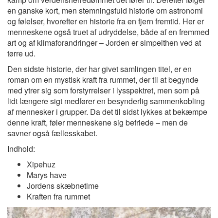
en ganske kort, men stemningsfuld historie om astronomi
og følelser, hvorefter en historie fra en fjern fremtid. Her er
menneskene også truet af udryddelse, både af en fremmed
art og af klimaforandringer – Jorden er simpelthen ved at
tørre ud.
Den sidste historie, der har givet samlingen titel, er en
roman om en mystisk kraft fra rummet, der til at begynde
med ytrer sig som forstyrrelser i lysspektret, men som på
lidt længere sigt medfører en besynderlig sammenkobling
af mennesker i grupper. Da det til sidst lykkes at bekæmpe
denne kraft, føler menneskene sig befriede – men de
savner også fællesskabet.
Indhold:
Xipehuz
Marys have
Jordens skæbnetime
Kraften fra rummet