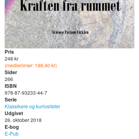
Pris
248 kr
(medlemmer: 198,40 kr)
Sider
266
ISBN
978-87-93233-44-7
Serie
Klassikere og kuriositeter
Udgivet
26. oktober 2018
E-bog
E-Pub