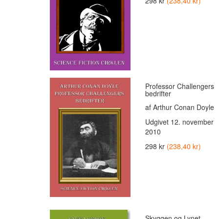
298 kr
(238,40 kr)
Professor Challengers
bedrifter
af Arthur Conan Doyle
Udgivet
12. november
2010
298 kr
(238,40 kr)
Skyggen og Lynet