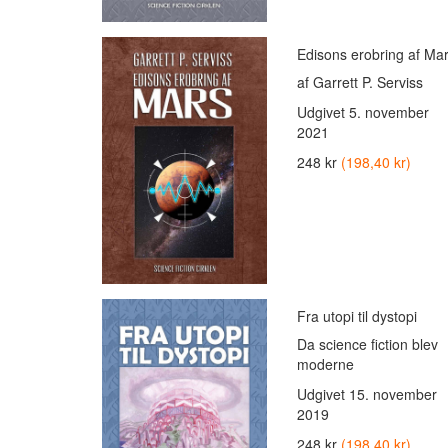
Edisons erobring af Ma
af Garrett P. Serviss
Udgivet
5. november
2021
248 kr
(198,40 kr)
Fra utopi til dystopi
Da science fiction blev
moderne
Udgivet
15. november
2019
248 kr
(198,40 kr)