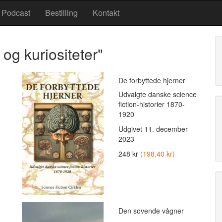
Podcast
Bestilling
Kontakt
 og kuriositeter"
De forbyttede hjerner
Udvalgte danske science
fiction-historier 1870-
1920
Udgivet
11. december
2023
248 kr
(198,40 kr)
Den sovende vågner