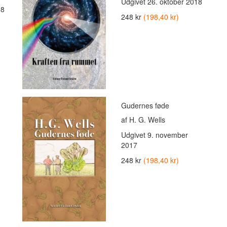
Udgivet
26. oktober 2018
18
248 kr
(198,40 kr)
Gudernes føde
af H. G. Wells
Udgivet
9. november
2017
248 kr
(198,40 kr)