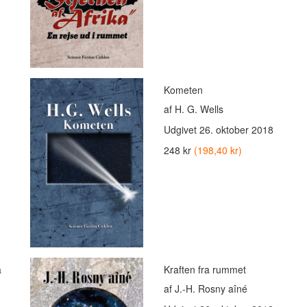
Kometen
af H. G. Wells
Udgivet
26. oktober 2018
248 kr
(198,40 kr)
å
Kraften fra rummet
af J.-H. Rosny aîné