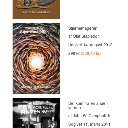
Stjernemageren
af Olaf Stapledon
Udgivet
14. august 2013
298 kr
(238,40 kr)
Det kom fra en anden
verden
af John W. Campbell Jr.
Udgivet
11. marts 2011