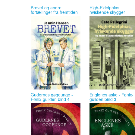
Brevet og andre
High-Fidelphias
fortællinger fra fremtiden
hviskende skygger
Gudernes gøgeunge -
Englenes aske - Fønix-
Fønix-guilden bind 4
guilden bind 3