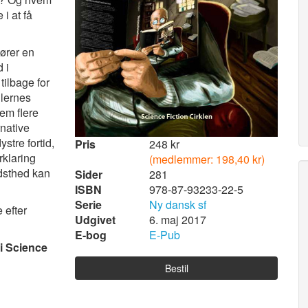
i at få
ører en
d i
tilbage for
llernes
em flere
rnative
stre fortid,
Pris
248 kr
rklaring
(medlemmer: 198,40 kr)
dsthed kan
Sider
281
ISBN
978-87-93233-22-5
Serie
Ny dansk sf
 efter
Udgivet
6. maj 2017
E-bog
E-Pub
i Science
Bestil