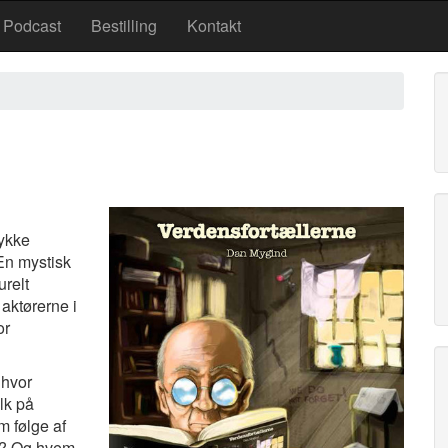
Podcast
Bestilling
Kontakt
tykke
En mystisk
urelt
 aktørerne i
or
 hvor
lk på
 følge af
n? Og hvem