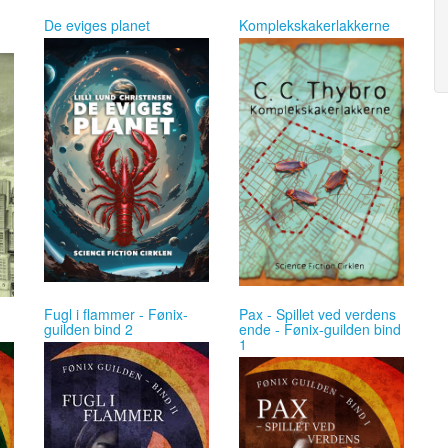
De eviges planet
Komplekskakerlakkerne
Fugl i flammer - Fønix-
Pax - Spillet ved verdens
guilden bind 2
ende - Fønix-guilden bind
1