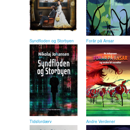
Syndfloden og Storbyen
Forår på Ansar
Tidsfordærv
Andre Verdener