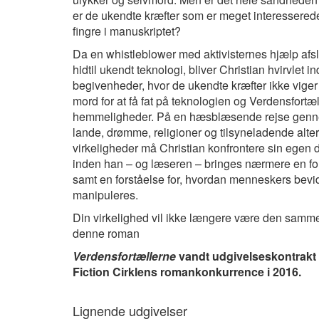
er de ukendte kræfter som er meget interesserede 
fingre i manuskriptet?
Da en whistleblower med aktivisternes hjælp afsl
hidtil ukendt teknologi, bliver Christian hvirvlet in
begivenheder, hvor de ukendte kræfter ikke viger 
mord for at få fat på teknologien og Verdensfortæ
hemmeligheder. På en hæsblæsende rejse genn
lande, drømme, religioner og tilsyneladende alte
virkeligheder må Christian konfrontere sin egen dy
inden han – og læseren – bringes nærmere en fo
samt en forståelse for, hvordan menneskers bevi
manipuleres.
Din virkelighed vil ikke længere være den samme
denne roman
Verdensfortællerne
vandt udgivelseskontrakt 
Fiction Cirklens romankonkurrence i 2016.
Lignende udgivelser