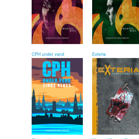
CPH under vand
Exteria