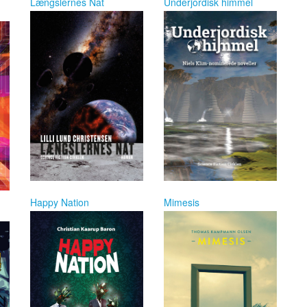
Længslernes Nat
Underjordisk himmel
Happy Nation
Mimesis