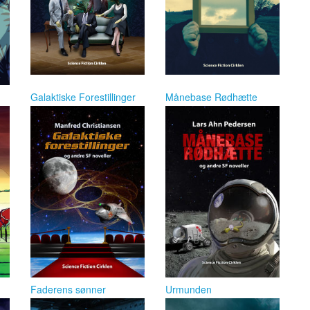
Galaktiske Forestillinger
Månebase Rødhætte
Faderens sønner
Urmunden