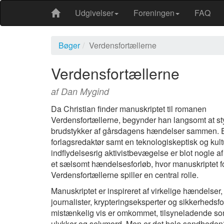
Udgivelser
Foreningen
FAQ
Bøger
Verdensfortællerne
Verdensfortællerne
af Dan Mygind
Da Christian finder manuskriptet til romanen
Verdensfortællerne, begynder han langsomt at s
brudstykker af gårsdagens hændelser sammen. 
forlagsredaktør samt en teknologiskeptisk og kult
indflydelsesrig aktivistbevægelse er blot nogle af
et sælsomt hændelsesforløb, hvor manuskriptet f
Verdensfortællerne spiller en central rolle.
Manuskriptet er inspireret af virkelige hændelser,
journalister, krypteringseksperter og sikkerhedsfo
mistænkelig vis er omkommet, tilsyneladende som
ulykker og selvmord. Men er det hele sandhede