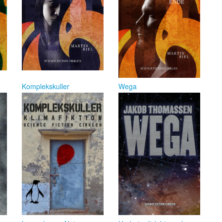
Komplekskuller
Wega