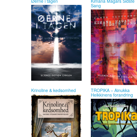
Øerne i tågen
Kimana Magars Sidste
Sang
Krinoline & kedsomhed
TROPIKA – Ainukka
Heikkinens forandring