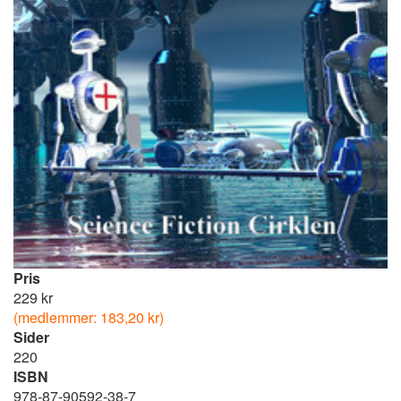
Pris
229 kr
(medlemmer: 183,20 kr)
Sider
220
ISBN
978-87-90592-38-7