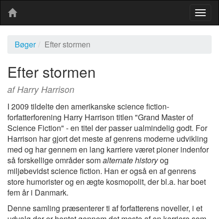
Togg
navig
Bøger
Efter stormen
Efter stormen
af Harry Harrison
I 2009 tildelte den amerikanske science fiction-
forfatterforening Harry Harrison titlen "Grand Master of
Science Fiction" - en titel der passer ualmindelig godt. For
Harrison har gjort det meste af genrens moderne udvikling
med og har gennem en lang karriere været pioner indenfor
så forskellige områder som
alternate history
og
miljøbevidst science fiction. Han er også en af genrens
store humorister og en ægte kosmopolit, der bl.a. har boet
fem år i Danmark.
Denne samling præsenterer ti af forfatterens noveller, i et
udvalg der er hentet gennem det meste af en karriere som